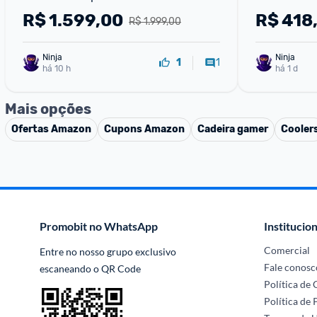
R$
1.599,00
R$
418
R$ 1.999,00
Ninja 
Ninja 
1
1
há 10 h
há 1 d
Mais opções
Ofertas
Amazon
Cupons
Amazon
Cadeira gamer
Cooler
Promobit no WhatsApp
Institucion
Comercial
Entre no nosso grupo exclusivo 
Fale conosc
escaneando o QR Code
Política de
Política de 