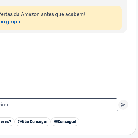
fertas da Amazon antes que acabem!

 no grupo
ário
ores?
😢
Não Consegui
🤩
Consegui!
Cancelar