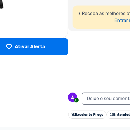
📱Receba as melhores o
Entrar
Ativar Alerta
Deixe o seu coment
0
🚀
Excelente Preço
🧐
Entended