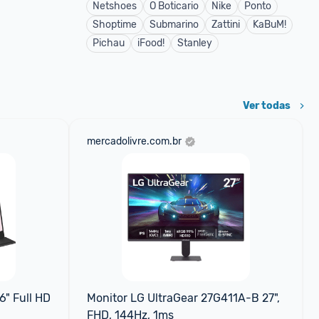
Netshoes
O Boticario
Nike
Ponto
Shoptime
Submarino
Zattini
KaBuM!
Pichau
iFood!
Stanley
Ver todas
mercadolivre.com.br
" Full HD 
Monitor LG UltraGear 27G411A-B 27", 
FHD, 144Hz, 1ms