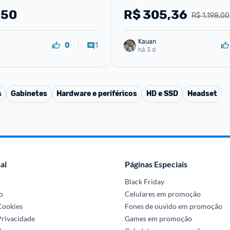
,50
R$
305,36
R$ 1.198,00
Kauan
1
0
há 3 d
s
Gabinetes
Hardware e periféricos
HD e SSD
Headset
al
Páginas Especiais
Black Friday
o
Celulares em promoção
 Cookies
Fones de ouvido em promoção
Privacidade
Games em promoção