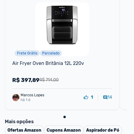
Frete Grátis
Parcelado
Air Fryer Oven Britânia 12L 220v
Fri
Di
R$
397,89
R
R$ 714,00
Marcos Lopes
14
1
há 1 d
Mais opções
Ofertas
Amazon
Cupons
Amazon
Aspirador de Pó