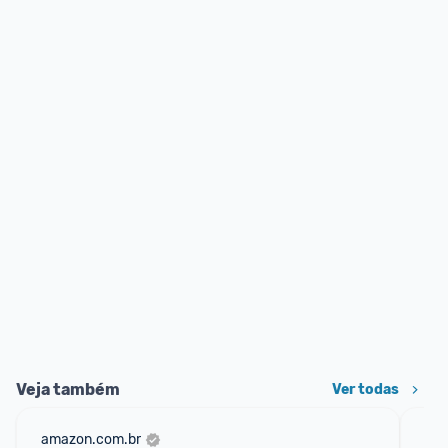
Veja também
Ver todas
amazon.com.br
sho