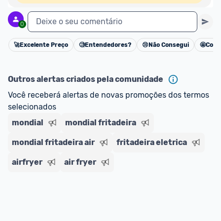
Deixe o seu comentário
0
🚀
Excelente Preço
🧐
Entendedores?
😢
Não Consegui
🤩
Cons
Cancelar
Outros alertas criados pela comunidade
Você receberá alertas de novas promoções dos termos 
selecionados
mondial
mondial fritadeira
mondial fritadeira air
fritadeira eletrica
airfryer
air fryer