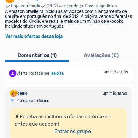
Loja verificada
CNPJ verificado
Possui loja física
A Amazon brasileira iniciou as atividades com o lançamento de 
um site em português no final de 2012. A página vende diferentes 
modelos do Kindle, em reais, e mais de um milhão de e-books, 
incluindo títulos em português.
Ver mais ofertas dessa loja
Comentários (
1
)
Avaliações (
0
)
um mês atrás
Oferta postada por
Heloísa
genio
um mês atrás
Comentário fixado
📱Receba as melhores ofertas da Amazon 
antes que acabem!

Entrar no grupo