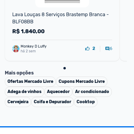
Lava Louças 8 Serviços Brastemp Branca - 
Fo
BLF08BB
de 
R$
1.840,00
R
Monkey D Luffy
6
2
há 2 sem
Mais opções
Ofertas
Mercado Livre
Cupons
Mercado Livre
Adega de vinhos
Aquecedor
Ar condicionado
Cervejeira
Coifa e Depurador
Cooktop