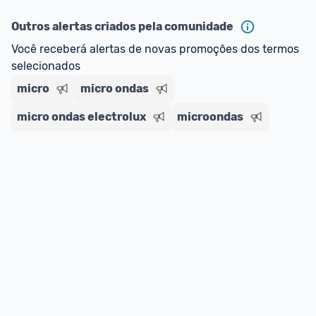
ou MercadoLíder Platinum.
Outros alertas criados pela comunidade
E lembre-se:
 você sempre pode contar ajuda da 
Você receberá alertas de novas promoções dos termos 
comunidade para tirar dúvidas ou acionar os 
selecionados
nossos Admins marcando 
@admin
 em um 
comentário ou através do 
Fale com o Promobit.
micro
micro ondas
micro ondas electrolux
microondas