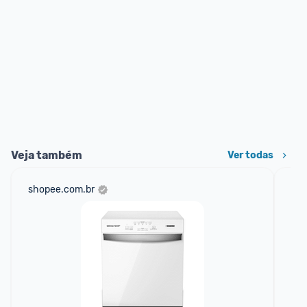
Veja também
Ver todas
shopee.com.br
mer