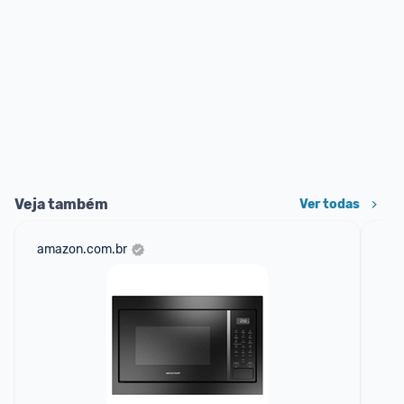
Veja também
Ver todas
amazon.com.br
mer