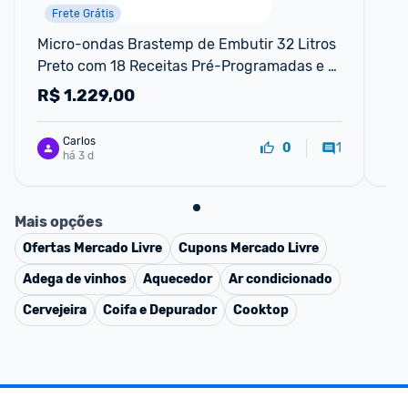
Frete Grátis
Micro-ondas Brastemp de Embutir 32 Litros 
Ca
Preto com 18 Receitas Pré-Programadas e 
Is
Design Sofisticado - BM146AE 110V
R$
1.229,00
R
Carlos
1
0
há 3 d
Mais opções
Ofertas
Mercado Livre
Cupons
Mercado Livre
Adega de vinhos
Aquecedor
Ar condicionado
Cervejeira
Coifa e Depurador
Cooktop