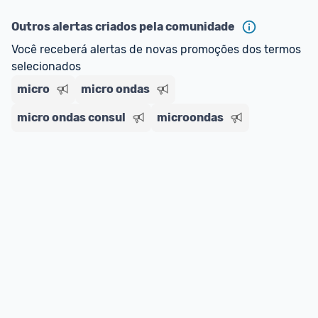
ou MercadoLíder Platinum.
Outros alertas criados pela comunidade
E lembre-se:
 você sempre pode contar ajuda da 
Você receberá alertas de novas promoções dos termos 
comunidade para tirar dúvidas ou acionar os 
selecionados
nossos Admins marcando 
@admin
 em um 
comentário ou através do 
Fale com o Promobit.
micro
micro ondas
micro ondas consul
microondas