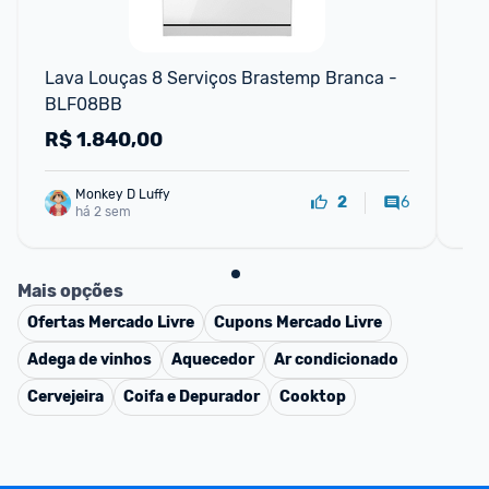
F
Lava Louças 8 Serviços Brastemp Branca - 
Ge
BLF08BB
Lit
BR
R$
1.840,00
R
Monkey D Luffy
6
2
há 2 sem
Mais opções
Ofertas
Mercado Livre
Cupons
Mercado Livre
Adega de vinhos
Aquecedor
Ar condicionado
Cervejeira
Coifa e Depurador
Cooktop