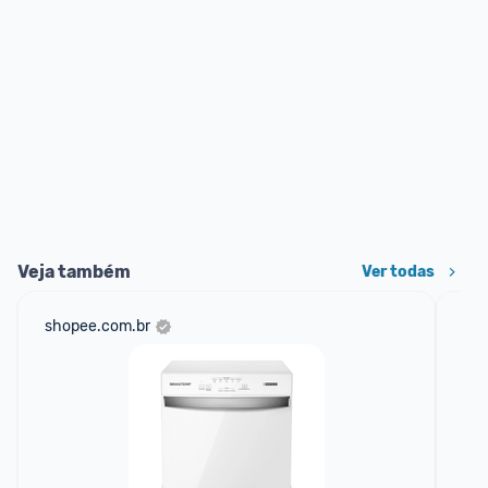
Veja também
Ver todas
shopee.com.br
am