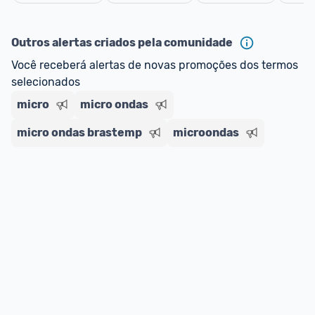
oferta do Promobit
, ou de um vendedor 
Oficial 
Cancelar
ou MercadoLíder Platinum.
Outros alertas criados pela comunidade
E lembre-se:
 você sempre pode contar ajuda da 
Você receberá alertas de novas promoções dos termos 
comunidade para tirar dúvidas ou acionar os 
selecionados
nossos Admins marcando 
@admin
 em um 
comentário ou através do 
Fale com o Promobit.
micro
micro ondas
micro ondas brastemp
microondas