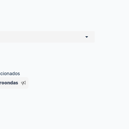
o de todos os sellers e lojas que são 
 por um marketplace, nós indicamos no 
e sinalizamos através da tag 
ecionados
roondas
Livre , você pode ser redirecionado(a) 
ado Livre). Por isso, fique atento e 
ndo o produto 
é o mesmo indicado na 
rcadoLíder Platinum.
ade para tirar dúvidas ou acionar os 