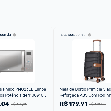
 através do 
Fale com o Promobit.
.com.br
netshoes.com.br
s Philco PMO23EB Limpa 
Mala de Bordo Primicia Via
tros Potência de 1100W Cor 
Reforçada ABS Com Rodinh
Cadeado TSA Espaçosa 33 L
,04
R$
179,91
R$ 679,00
R$ 449,90