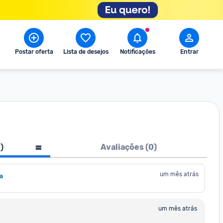
Postar oferta
Lista de desejos
Notificações
Entrar
1
)
Avaliações (
0
)
um mês atrás
a
um mês atrás