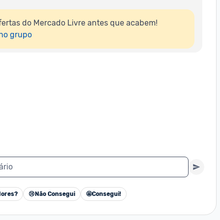
ertas do Mercado Livre antes que acabem!

 no grupo
ário
ores?
😢
Não Consegui
🤩
Consegui!
Cancelar