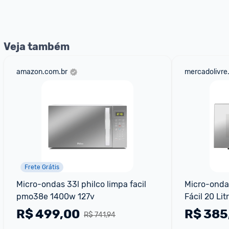
nossos Admins marcando 
@admin
 em um comentário ou
Veja também
amazon.com.br
mercadolivre
Frete Grátis
Micro-ondas 33l philco limpa facil 
Micro-onda
pmo38e 1400w 127v
Fácil 20 Li
Branco
R$
499,00
R$
385
R$ 741,94