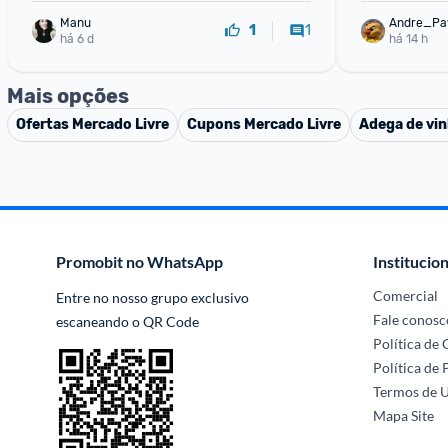
Manu
Andre_Pa
1
1
há 6 d
há 14 h
Mais opções
Ofertas
Mercado Livre
Cupons
Mercado Livre
Adega de vi
Promobit no WhatsApp
Institucion
Comercial
Entre no nosso grupo exclusivo 
Fale conosc
escaneando o QR Code
Política de
Política de 
Termos de 
Mapa Site