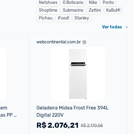
Netshoes
O Boticario
Nike
Ponto
Shoptime
Submarino
Zattini
KaBuM!
Pichau
iFood!
Stanley
Ver todas
webcontinental.com.br
gem 
Geladeira Midea Frost Free 394L 
as PP 
Digital 220V
itros
R$
2.076,21
R$ 2.170,58