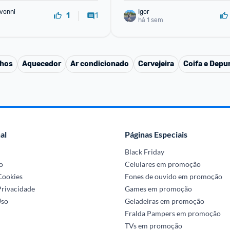
vonni
Igor
1
1
há 1 sem
nhos
Aquecedor
Ar condicionado
Cervejeira
Coifa e Depu
al
Páginas Especiais
Black Friday
o
Celulares em promoção
 Cookies
Fones de ouvido em promoção
Privacidade
Games em promoção
Uso
Geladeiras em promoção
Fralda Pampers em promoção
TVs em promoção