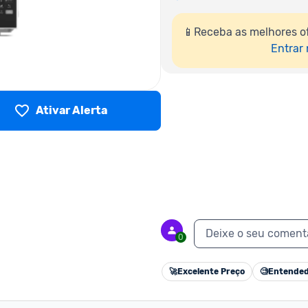
📱Receba as melhores of
Entrar
Ativar Alerta
Deixe o seu coment
0
🚀
Excelente Preço
🧐
Entended