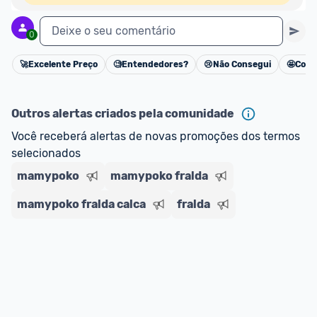
Deixe o seu comentário
0
🚀
Excelente Preço
🧐
Entendedores?
😢
Não Consegui
🤩
Cons
Cancelar
Outros alertas criados pela comunidade
Você receberá alertas de novas promoções dos termos 
selecionados
mamypoko
mamypoko fralda
mamypoko fralda calca
fralda