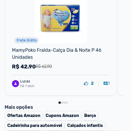
Frete Grátis
MamyPoko Fralda-Calça Dia & Noite P 46 
Tên
Unidades
Con
Pr
R$
42,90
R
R$ 62,90
Lucas
1
2
há 1 sem
Mais opções
Ofertas
Amazon
Cupons
Amazon
Berço
Cadeirinha para automóvel
Calçados infantis