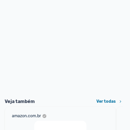
Veja também
Ver todas
amazon.com.br
sho