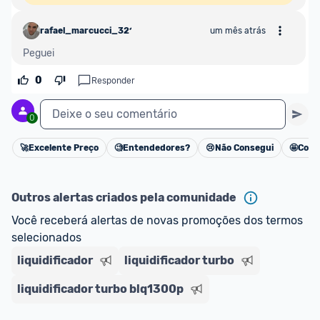
rafael_marcucci_3214952
um mês atrás
Peguei
0
Responder
Deixe o seu comentário
0
🚀
Excelente Preço
🧐
Entendedores?
😢
Não Consegui
🤩
Cons
Cancelar
Outros alertas criados pela comunidade
Você receberá alertas de novas promoções dos termos 
selecionados
liquidificador
liquidificador turbo
liquidificador turbo blq1300p