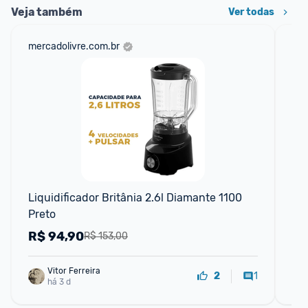
Veja também
Ver todas
mercadolivre.com.br
am
F
Liquidificador Britânia 2.6l Diamante 1100 
Li
Preto
22
R$
94,90
R
R$ 153,00
Vitor Ferreira
1
2
há 3 d