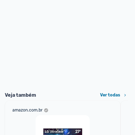
Veja também
Ver todas
amazon.com.br
sho