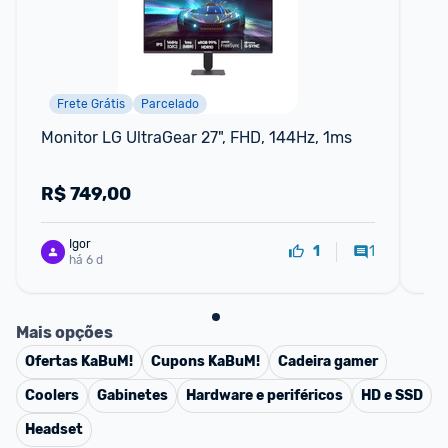
Frete Grátis
Parcelado
Monitor LG UltraGear 27", FHD, 144Hz, 1ms
Mon
14
R$
749,00
R
Igor
1
1
há 6 d
Mais opções
Ofertas
KaBuM!
Cupons
KaBuM!
Cadeira gamer
Coolers
Gabinetes
Hardware e periféricos
HD e SSD
Headset