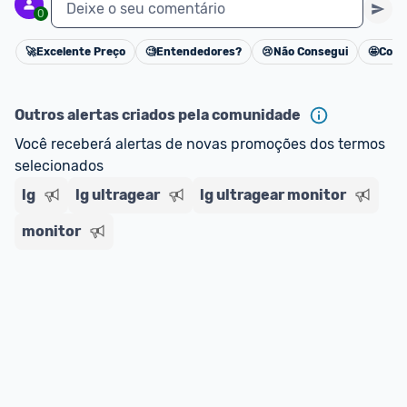
Deixe o seu comentário
0
🚀
Excelente Preço
🧐
Entendedores?
😢
Não Consegui
🤩
Cons
Cancelar
Outros alertas criados pela comunidade
Você receberá alertas de novas promoções dos termos 
selecionados
lg
lg ultragear
lg ultragear monitor
monitor