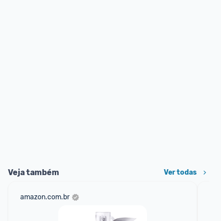
Veja também
Ver todas
amazon.com.br
net