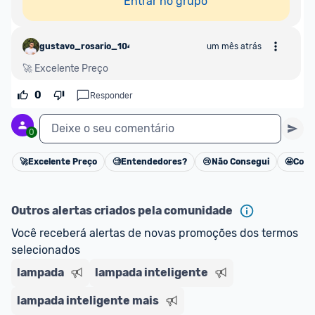
Entrar no grupo
gustavo_rosario_1045113
um mês atrás
🚀 Excelente Preço
0
Responder
Deixe o seu comentário
0
🚀
Excelente Preço
🧐
Entendedores?
😢
Não Consegui
🤩
Cons
Cancelar
Outros alertas criados pela comunidade
Você receberá alertas de novas promoções dos termos 
selecionados
lampada
lampada inteligente
lampada inteligente mais