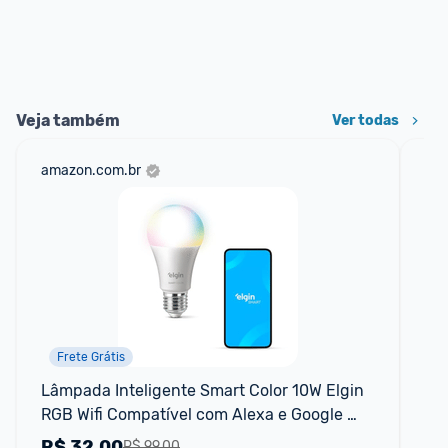
Veja também
Ver todas
amazon.com.br
mer
Frete Grátis
P
Lâmpada Inteligente Smart Color 10W Elgin 
Su
RGB Wifi Compatível com Alexa e Google 
Home
R$
32,00
R
R$ 99,00