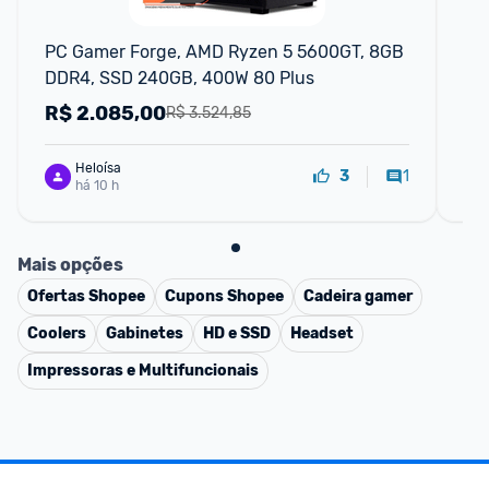
F
PC Gamer Forge, AMD Ryzen 5 5600GT, 8GB 
No
DDR4, SSD 240GB, 400W 80 Plus
RT
W11
R$
2.085,00
R
R$ 3.524,85
Heloísa
1
3
há 10 h
Mais opções
Ofertas
Shopee
Cupons
Shopee
Cadeira gamer
Coolers
Gabinetes
HD e SSD
Headset
Impressoras e Multifuncionais