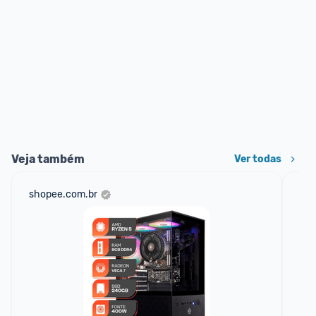
Veja também
Ver todas
shopee.com.br
am