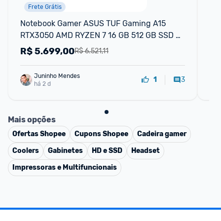
Frete Grátis
Notebook Gamer ASUS TUF Gaming A15 
No
RTX3050 AMD RYZEN 7 16 GB 512 GB SSD 
NV
W11 Home 15.6'' IPS 144Hz Graphite Black
51
R$
5.699,00
R
R$ 6.521,11
14
Juninho Mendes
3
1
há 2 d
Mais opções
Ofertas
Shopee
Cupons
Shopee
Cadeira gamer
Coolers
Gabinetes
HD e SSD
Headset
Impressoras e Multifuncionais