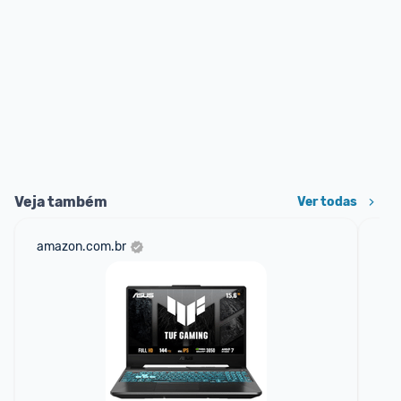
Veja também
Ver todas
amazon.com.br
cas