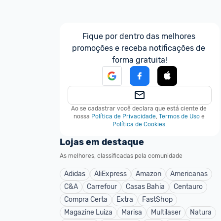
Fique por dentro das melhores 
promoções e receba notificações de 
forma gratuita!
Ao se cadastrar você declara que está ciente de 
nossa
Política de Privacidade
,
Termos de Uso
e
Política de Cookies
.
Lojas em destaque
As melhores, classificadas pela comunidade
Adidas
AliExpress
Amazon
Americanas
C&A
Carrefour
Casas Bahia
Centauro
Compra Certa
Extra
FastShop
Magazine Luiza
Marisa
Multilaser
Natura