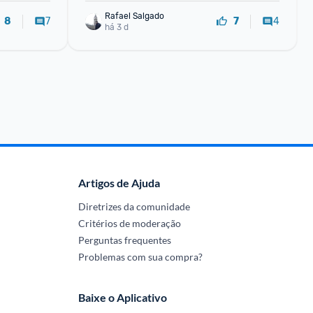
Rafael Salgado
7
4
8
7
há 3 d
Artigos de Ajuda
Diretrizes da comunidade
Critérios de moderação
Perguntas frequentes
Problemas com sua compra?
Baixe o Aplicativo