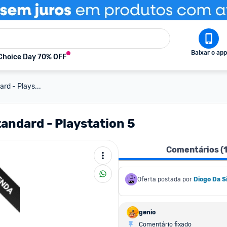
Baixar o app
Choice Day 70% OFF
rd - Plays...
andard - Playstation 5
Comentários (
Oferta postada por
Diogo Da Si
genio
Comentário fixado