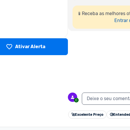
📱Receba as melhores o
Entrar
Ativar Alerta
Deixe o seu coment
0
🚀
Excelente Preço
🧐
Entended