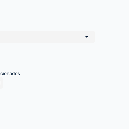
as ofertas de 
Lojas Oficiais
, ou seja, 
Shopee.
ecionados
devem estar na média ou abaixo da média 
jas.