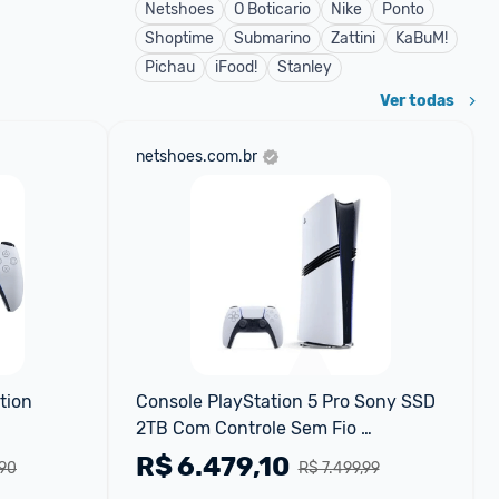
Netshoes
O Boticario
Nike
Ponto
Shoptime
Submarino
Zattini
KaBuM!
Pichau
iFood!
Stanley
Ver todas
netshoes.com.br
ion 
Console PlayStation 5 Pro Sony SSD 
2TB Com Controle Sem Fio 
DualSense
R$
6.479,10
,90
R$ 7.499,99