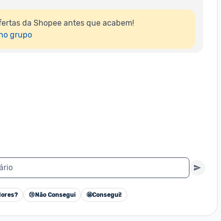
fertas da Shopee antes que acabem!

 no grupo
ário
ores?
😢
Não Consegui
🤩
Consegui!
Cancelar