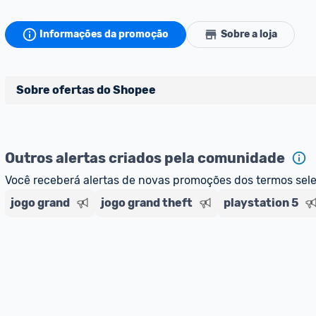
Informações da promoção
Sobre a loja
Sobre ofertas do Shopee
Ofertas do Shopee agora são aceitas no Promobit!
Outros alertas criados pela comunidade
Para maior segurança da comunidade, somente são aceit
vendedores que representam empresas validadas pelo 
Você receberá alertas de novas promoções dos termos sel
jogo grand
jogo grand theft
playstation 5
As promoções são verificadas normalmente e os preços 
dos últimos 3 meses, assim como promoções de outras lo