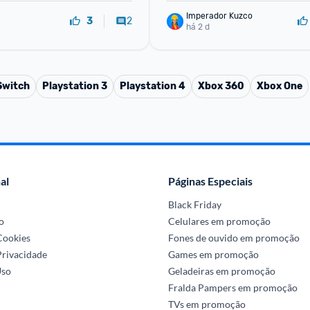
Imperador Kuzco
2
3
há 2 d
Switch
Playstation 3
Playstation 4
Xbox 360
Xbox One
al
Páginas Especiais
Black Friday
o
Celulares em promoção
 Cookies
Fones de ouvido em promoção
Privacidade
Games em promoção
Uso
Geladeiras em promoção
Fralda Pampers em promoção
TVs em promoção