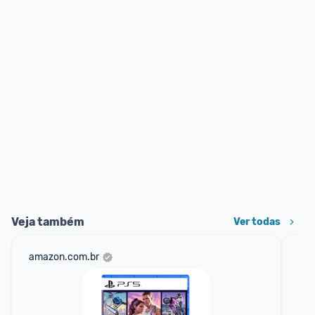
Veja também
Ver todas
amazon.com.br
sho