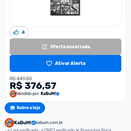
4
Oferta encerrada
Ativar Alerta
R$ 449,00
R$ 376,57
Vendido por:
KaBuM!
Sobre a loja
KaBuM!
kabum.com.br
Loja verificada
CNPJ verificado
Possui loja física