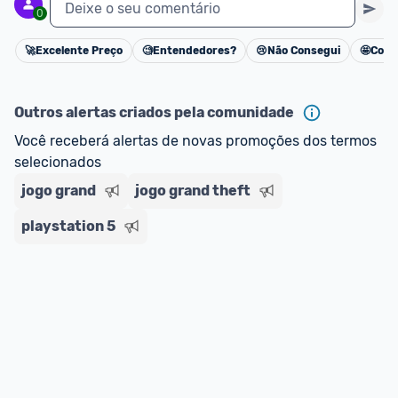
Deixe o seu comentário
0
🚀
Excelente Preço
🧐
Entendedores?
😢
Não Consegui
🤩
Cons
Cancelar
Outros alertas criados pela comunidade
Você receberá alertas de novas promoções dos termos 
selecionados
jogo grand
jogo grand theft
playstation 5