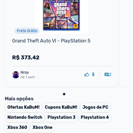
Frete Grátis
Grand Theft Auto VI - PlayStation 5
Jo
PS
R$
373,42
R
Ninja 
2
3
há 1 sem
Mais opções
Ofertas
KaBuM!
Cupons
KaBuM!
Jogos de PC
Nintendo Switch
Playstation 3
Playstation 4
Xbox 360
Xbox One