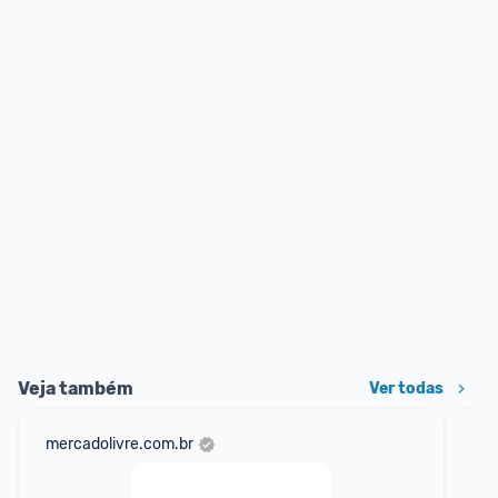
Veja também
Ver todas
mercadolivre.com.br
am