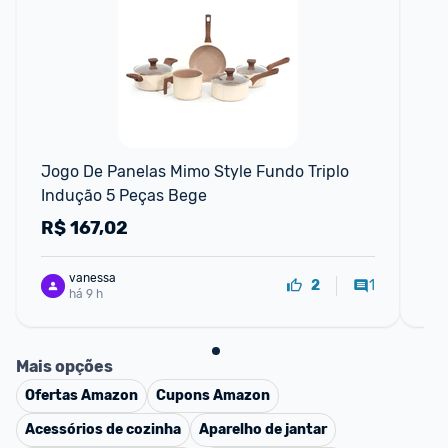
F
Jogo De Panelas Mimo Style Fundo Triplo 
Ki
Indução 5 Peças Bege
Pe
R$
167,02
R
vanessa
1
2
há 9 h
Mais opções
Ofertas
Amazon
Cupons
Amazon
Acessórios de cozinha
Aparelho de jantar