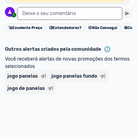
Deixe o seu comentário
0
🚀
Excelente Preço
🧐
Entendedores?
😢
Não Consegui
🤩
Cons
Cancelar
Outros alertas criados pela comunidade
Você receberá alertas de novas promoções dos termos 
selecionados
jogo panelas
jogo panelas fundo
jogo de panelas