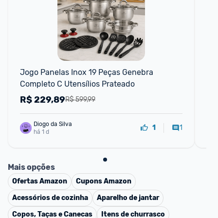
F
Jogo Panelas Inox 19 Peças Genebra 
Jog
Completo C Utensílios Prateado
Pe
In
R$
229,89
R
R$ 599,99
Diogo da Silva
1
1
há 1 d
Mais opções
Ofertas
Amazon
Cupons
Amazon
Acessórios de cozinha
Aparelho de jantar
Copos, Taças e Canecas
Itens de churrasco