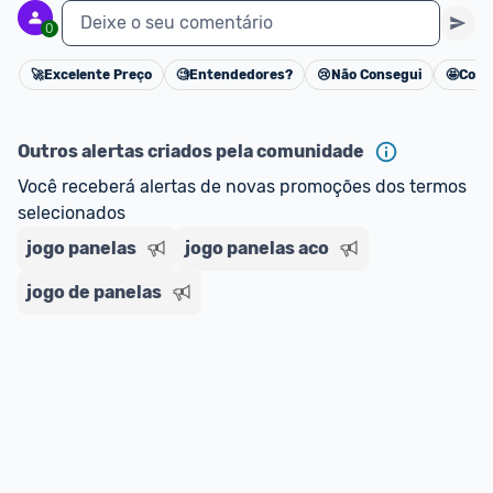
Deixe o seu comentário
0
🚀
Excelente Preço
🧐
Entendedores?
😢
Não Consegui
🤩
Cons
Cancelar
Outros alertas criados pela comunidade
Você receberá alertas de novas promoções dos termos 
selecionados
jogo panelas
jogo panelas aco
jogo de panelas