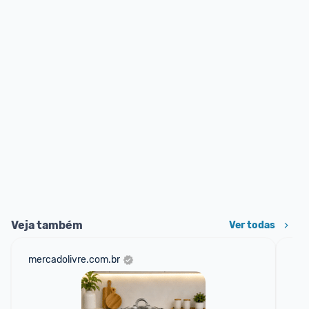
Veja também
Ver todas
mercadolivre.com.br
am