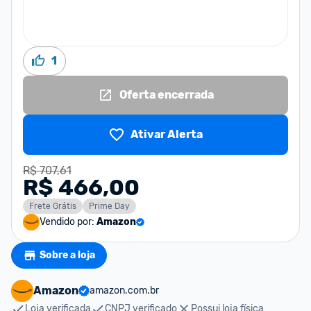
1
Oferta encerrada
Ativar Alerta
R$ 707,61
R$ 466,00
Frete Grátis
Prime Day
Vendido por:
Amazon
Sobre a loja
Amazon
amazon.com.br
Loja verificada
CNPJ verificado
Possui loja física