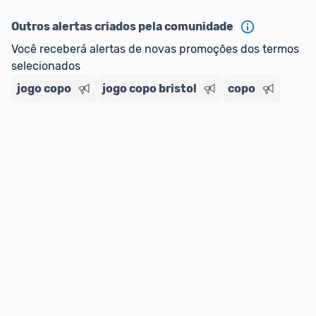
ou MercadoLíder Platinum.
Outros alertas criados pela comunidade
E lembre-se:
 você sempre pode contar ajuda da 
Você receberá alertas de novas promoções dos termos 
comunidade para tirar dúvidas ou acionar os 
selecionados
nossos Admins marcando 
@admin
 em um 
comentário ou através do 
Fale com o Promobit.
jogo copo
jogo copo bristol
copo