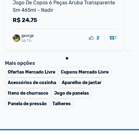
Jogo De Copos 6 Peças Aruba Transparente 
Min
Sm 465ml - Nadir
40
R$
24,75
R
george
1
2
há 1 h
Mais opções
Ofertas
Mercado Livre
Cupons
Mercado Livre
Acessórios de cozinha
Aparelho de jantar
Itens de churrasco
Jogo de panelas
Panela de pressão
Talheres