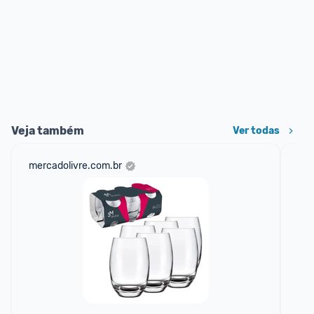
Veja também
Ver todas
mercadolivre.com.br
sho