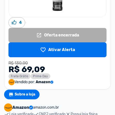
4
Oferta encerrada
Ativar Alerta
R$ 130,00
R$ 69,09
Frete Grátis
Prime Day
Vendido por:
Amazon
Sobre a loja
Amazon
amazon.com.br
Loja verificada
CNPJ verificado
Possui loja física