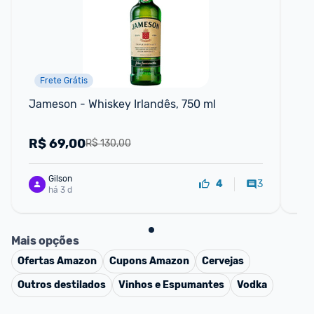
Frete Grátis
Jameson - Whiskey Irlandês, 750 ml
Vin
Re
R$
69,00
R
R$ 130,00
Gilson
3
4
há 3 d
Mais opções
Ofertas
Amazon
Cupons
Amazon
Cervejas
Outros destilados
Vinhos e Espumantes
Vodka