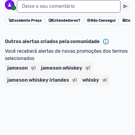
Deixe o seu comentário
0
🚀
Excelente Preço
🧐
Entendedores?
😢
Não Consegui
🤩
Cons
Cancelar
Outros alertas criados pela comunidade
Você receberá alertas de novas promoções dos termos 
selecionados
jameson
jameson whiskey
jameson whiskey irlandes
whisky