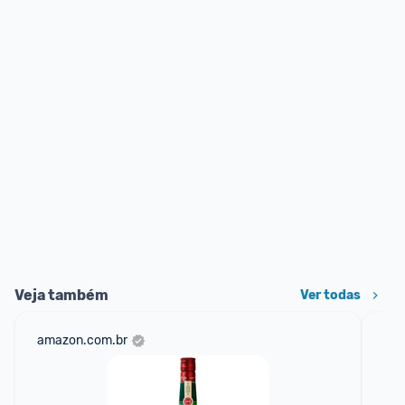
Veja também
Ver todas
amazon.com.br
mer