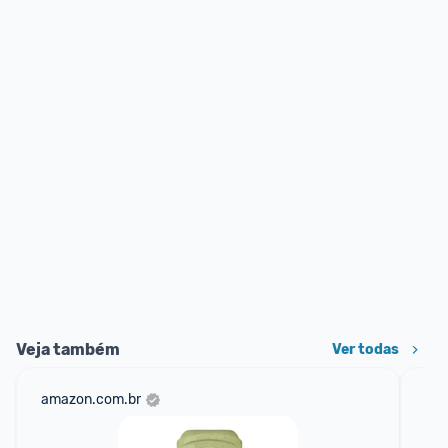
Veja também
Ver todas
amazon.com.br
am