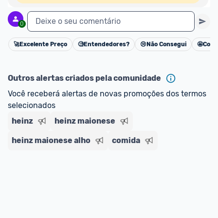
Deixe o seu comentário
0
🚀
Excelente Preço
🧐
Entendedores?
😢
Não Consegui
🤩
Cons
Cancelar
Outros alertas criados pela comunidade
Você receberá alertas de novas promoções dos termos 
selecionados
heinz
heinz maionese
heinz maionese alho
comida