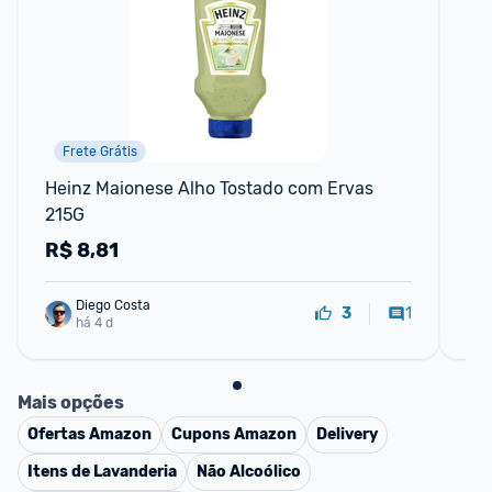
Frete Grátis
F
Heinz Maionese Alho Tostado com Ervas 
He
215G
21
R$
8,81
R
Diego Costa
1
3
há 4 d
Mais opções
Ofertas
Amazon
Cupons
Amazon
Delivery
Itens de Lavanderia
Não Alcoólico