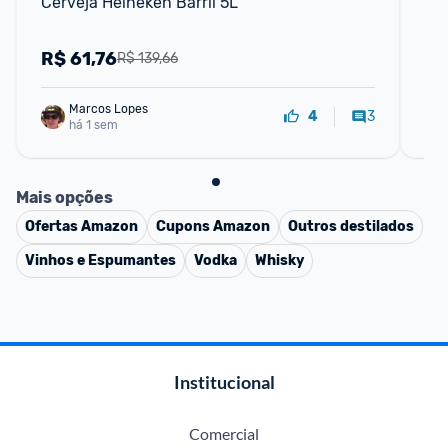
Cerveja Heineken Barril 5L
St
pa
R$
61,76
R
R$ 139,66
Marcos Lopes
3
4
há 1 sem
Mais opções
Ofertas
Amazon
Cupons
Amazon
Outros destilados
Vinhos e Espumantes
Vodka
Whisky
Institucional
Comercial