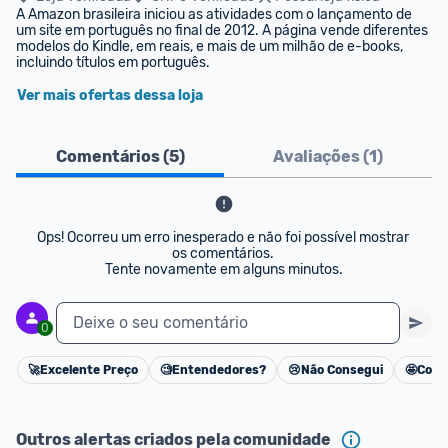
A Amazon brasileira iniciou as atividades com o lançamento de 
um site em português no final de 2012. A página vende diferentes 
modelos do Kindle, em reais, e mais de um milhão de e-books, 
incluindo títulos em português.
Ver mais ofertas dessa loja
Comentários (
5
)
Avaliações (
1
)
Ops! Ocorreu um erro inesperado e não foi possível mostrar 
os comentários. 

Tente novamente em alguns minutos.
Deixe o seu comentário
0
🚀
Excelente Preço
🧐
Entendedores?
😢
Não Consegui
🤩
Cons
Cancelar
Outros alertas criados pela comunidade