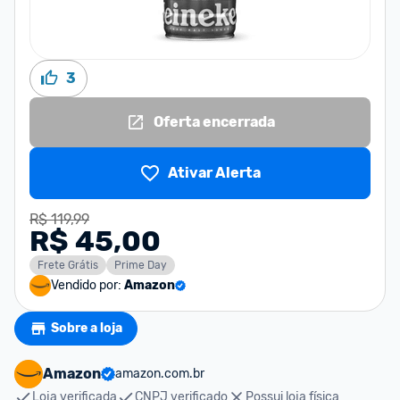
3
Oferta encerrada
Ativar Alerta
R$ 119,99
R$ 45,00
Frete Grátis
Prime Day
Vendido por:
Amazon
Sobre a loja
Amazon
amazon.com.br
Loja verificada
CNPJ verificado
Possui loja física