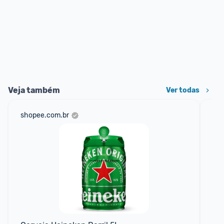
Veja também
Ver todas
shopee.com.br
am
F