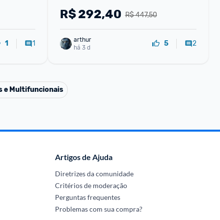
R$
292,40
R$ 447,50
arthur
1
2
1
5
há 3 d
 e Multifuncionais
Artigos de Ajuda
Diretrizes da comunidade
Critérios de moderação
Perguntas frequentes
Problemas com sua compra?