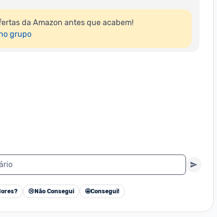
fertas da Amazon antes que acabem!

 no grupo
ário
ores?
😢
Não Consegui
🤩
Consegui!
Cancelar