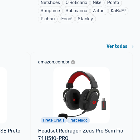
Netshoes
O Boticario
Nike
Ponto
Shoptime
Submarino
Zattini
KaBuM!
Pichau
iFood!
Stanley
Ver todas
amazon.com.br
Frete Grátis
Parcelado
SE Preto
Headset Redragon Zeus Pro Sem Fio 
7.1 H510-PRO