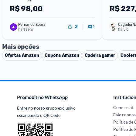
R$
98,00
R$
227
Fernando Sobral
CaçadorN
1
2
há 1 sem
há 5 d
Mais opções
Ofertas
Amazon
Cupons
Amazon
Cadeira gamer
Cooler
Promobit no WhatsApp
Institucion
Comercial
Entre no nosso grupo exclusivo 
Fale conosc
escaneando o QR Code
Política de
Política de 