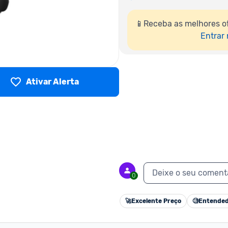
📱Receba as melhores o
Entrar
Ativar Alerta
Deixe o seu coment
0
🚀
Excelente Preço
🧐
Entended