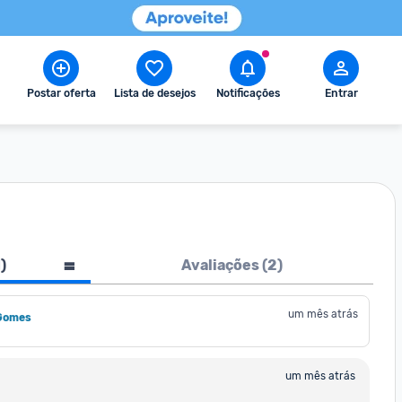
Postar oferta
Lista de desejos
Notificações
Entrar
1
)
Avaliações (
2
)
um mês atrás
Gomes
um mês atrás