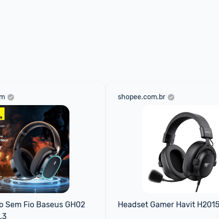
om
shopee.com.br
o Sem Fio Baseus GH02 
Headset Gamer Havit H2015
.3