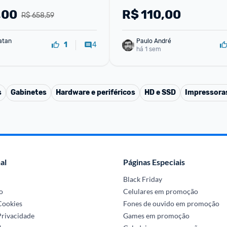
,00
R$
110,00
R$ 658,59
atan
Paulo André
4
1
há 1 sem
s
Gabinetes
Hardware e periféricos
HD e SSD
Impressoras
al
Páginas Especiais
Black Friday
o
Celulares em promoção
 Cookies
Fones de ouvido em promoção
Privacidade
Games em promoção