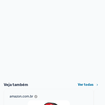
Veja também
Ver todas
amazon.com.br
ali