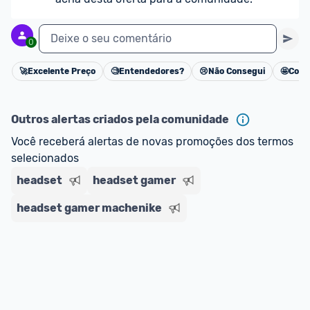
Deixe o seu comentário
0
🚀
Excelente Preço
🧐
Entendedores?
😢
Não Consegui
🤩
Cons
Cancelar
Outros alertas criados pela comunidade
Você receberá alertas de novas promoções dos termos 
selecionados
headset
headset gamer
headset gamer machenike