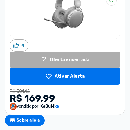
4
Oferta encerrada
Ativar Alerta
R$ 501,16
R$ 169,99
Vendido por:
KaBuM!
Sobre a loja