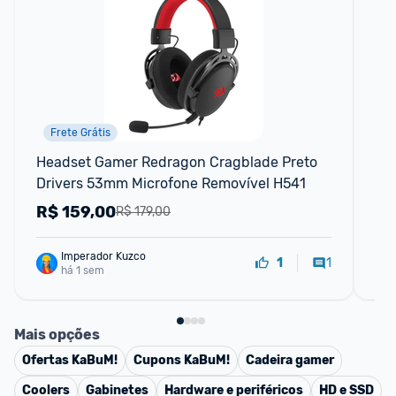
Frete Grátis
Headset Gamer Redragon Cragblade Preto 
Fo
Drivers 53mm Microfone Removível H541
Bl
R$
159,00
R
R$ 179,00
Imperador Kuzco
1
1
há 1 sem
Mais opções
Ofertas
KaBuM!
Cupons
KaBuM!
Cadeira gamer
Coolers
Gabinetes
Hardware e periféricos
HD e SSD