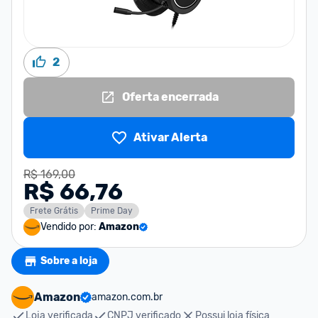
2
Oferta encerrada
Ativar Alerta
R$ 169,00
R$ 66,76
Frete Grátis
Prime Day
Vendido por:
Amazon
Sobre a loja
Amazon
amazon.com.br
Loja verificada
CNPJ verificado
Possui loja física