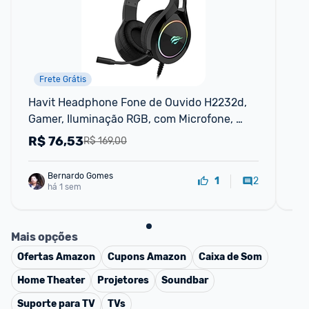
Frete Grátis
Havit Headphone Fone de Ouvido H2232d, 
Fo
Gamer, Iluminação RGB, com Microfone, 
Falante de 50mm, Conector 3.5mm, HAVIT, 
R$
76,53
R
R$ 169,00
HV-H2232d, Cabo USB para Ilumin
Bernardo Gomes
2
1
há 1 sem
Mais opções
Ofertas
Amazon
Cupons
Amazon
Caixa de Som
Home Theater
Projetores
Soundbar
Suporte para TV
TVs