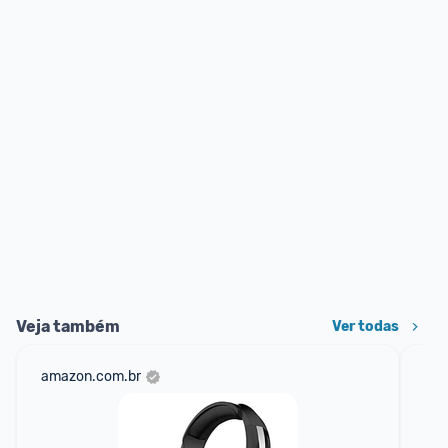
Veja também
Ver todas
amazon.com.br
sho