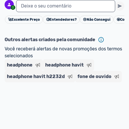
Deixe o seu comentário
0
🚀
Excelente Preço
🧐
Entendedores?
😢
Não Consegui
🤩
Cons
Cancelar
Outros alertas criados pela comunidade
Você receberá alertas de novas promoções dos termos 
selecionados
headphone
headphone havit
headphone havit h2232d
fone de ouvido