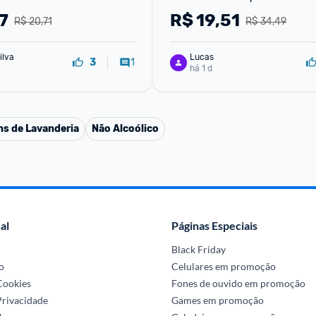
7
R$
19,51
R$ 20,71
R$ 34,49
ilva
Lucas
1
3
há 1 d
ns de Lavanderia
Não Alcoólico
al
Páginas Especiais
Black Friday
o
Celulares em promoção
 Cookies
Fones de ouvido em promoção
Privacidade
Games em promoção