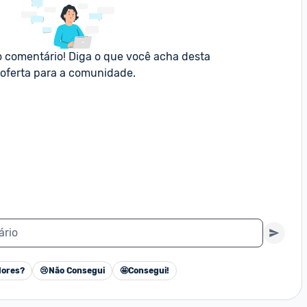
o comentário! Diga o que você acha desta 
oferta para a comunidade.
ário
ores?
😢
Não Consegui
🤩
Consegui!
Cancelar