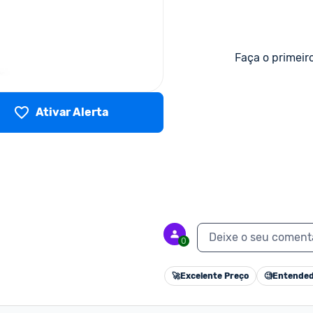
Faça o primeir
Ativar Alerta
Deixe o seu coment
0
🚀
Excelente Preço
🧐
Entended