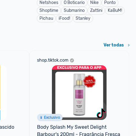
Netshoes
O Boticario
Nike
Ponto
Shoptime
Submarino
Zattini
KaBuM!
Pichau
iFood!
Stanley
Ver todas
shop.tiktok.com
📱 Exclusivo
scido 
Body Splash My Sweet Delight 
Barbour's 200ml - Fragrância Fresca