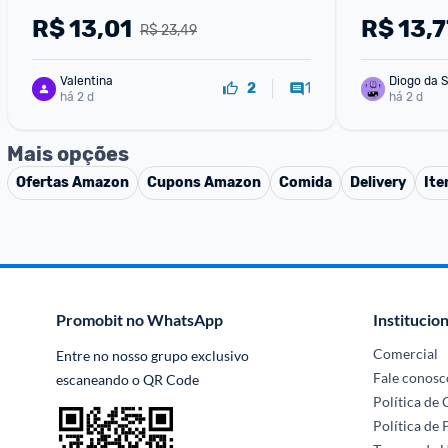
Lavanda 500ml
R$
13,01
R$
13,7
R$ 23,49
Valentina
Diogo da S
1
2
há 2 d
há 2 d
Mais opções
Ofertas
Amazon
Cupons
Amazon
Comida
Delivery
Ite
Promobit no WhatsApp
Institucion
Comercial
Entre no nosso grupo exclusivo 
Fale conosc
escaneando o QR Code
Política de
Política de 