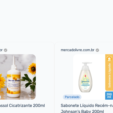
br
mercadolivre.com.br
Parcelado
assol Cicatrizante 200ml
Sabonete Líquido Recém-na
Johnson's Baby 200ml