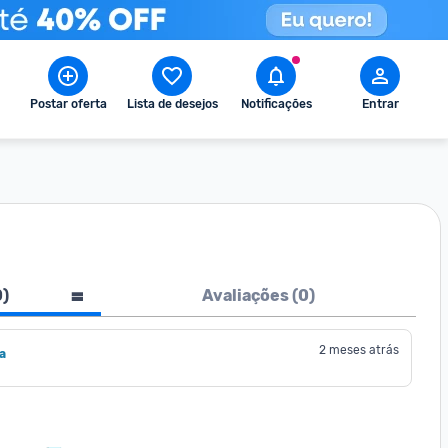
Postar oferta
Lista de desejos
Notificações
Entrar
0
)
Avaliações (
0
)
2 meses atrás
a