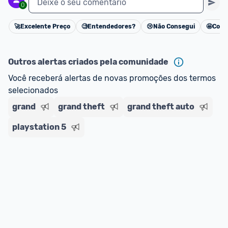
Deixe o seu comentário
0
🚀
Excelente Preço
🧐
Entendedores?
😢
Não Consegui
🤩
Cons
Cancelar
Outros alertas criados pela comunidade
Você receberá alertas de novas promoções dos termos 
selecionados
grand
grand theft
grand theft auto
playstation 5