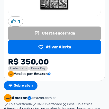
1
Oferta encerrada
Ativar Alerta
R$ 350,00
Frete Grátis
Prime Day
Vendido por:
Amazon
Sobre a loja
Amazon
amazon.com.br
Loja verificada
CNPJ verificado
Possui loja física
A Amazon brasileira iniciou as atividades com o lançamento de 