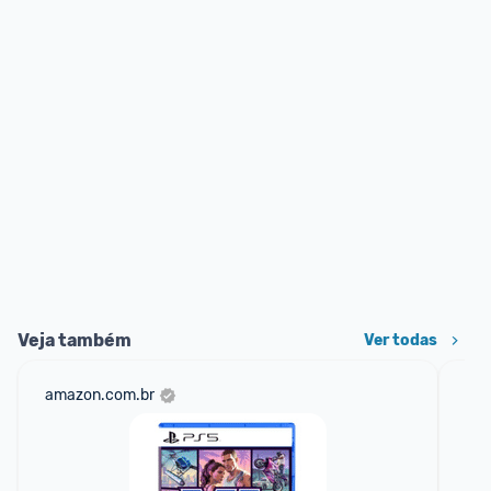
Veja também
Ver todas
amazon.com.br
sho