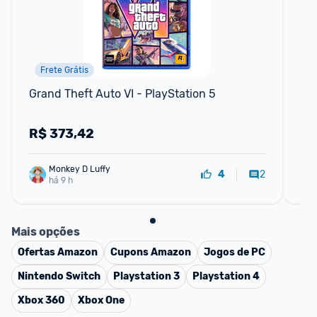
Frete Grátis
Grand Theft Auto VI - PlayStation 5
Jo
PS
R$
373,42
R
Monkey D Luffy
2
4
há 9 h
Mais opções
Ofertas
Amazon
Cupons
Amazon
Jogos de PC
Nintendo Switch
Playstation 3
Playstation 4
Xbox 360
Xbox One