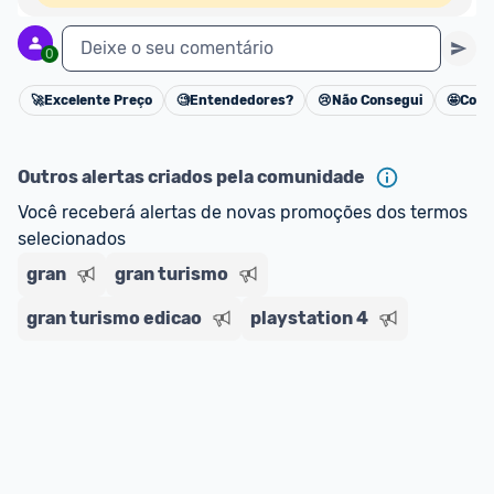
Deixe o seu comentário
0
🚀
Excelente Preço
🧐
Entendedores?
😢
Não Consegui
🤩
Cons
Cancelar
Outros alertas criados pela comunidade
Você receberá alertas de novas promoções dos termos 
selecionados
gran
gran turismo
gran turismo edicao
playstation 4