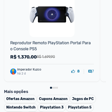
F
Reprodutor Remoto PlayStation Portal Para 
Pl
o Console PS5
R$
1.370,00
R
R$ 1.699,90
Imperador Kuzco
7
8
há 2 d
Mais opções
Ofertas
Amazon
Cupons
Amazon
Jogos de PC
Nintendo Switch
Playstation 3
Playstation 5