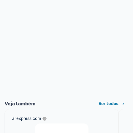
Veja também
Ver todas
aliexpress.com
am