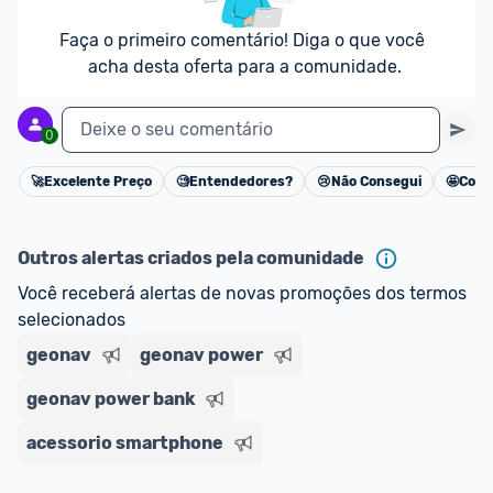
Faça o primeiro comentário! Diga o que você 
acha desta oferta para a comunidade.
Deixe o seu comentário
0
🚀
Excelente Preço
🧐
Entendedores?
😢
Não Consegui
🤩
Cons
Cancelar
Outros alertas criados pela comunidade
Você receberá alertas de novas promoções dos termos 
selecionados
geonav
geonav power
geonav power bank
acessorio smartphone