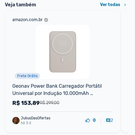
Veja também
Ver todas
amazon.com.br
ali
Frete Grátis
Geonav Power Bank Carregador Portátil 
Po
Universal por Indução 10.000mAh 
Pow
Carregamento rápido* Suporte Dobrável 
Por
R$
153,89
R
R$ 299,00
Com
JuliusDasOfertas
2
0
há 3 d