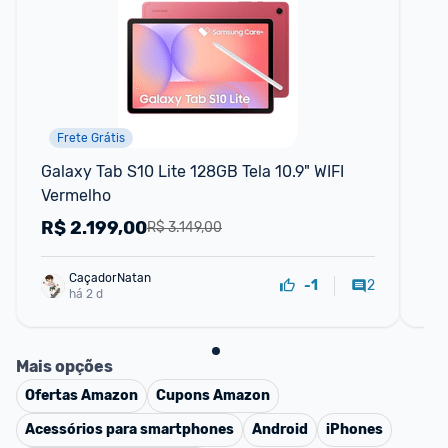
Frete Grátis
Galaxy Tab S10 Lite 128GB Tela 10.9" WIFI 
Ta
Vermelho
RA
R$
2.199,00
R
R$ 3.149,00
CaçadorNatan
2
-1
há 2 d
Mais opções
Ofertas
Amazon
Cupons
Amazon
Acessórios para smartphones
Android
iPhones