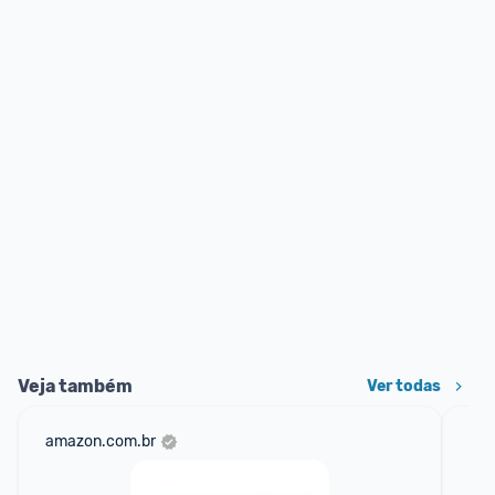
Veja também
Ver todas
amazon.com.br
ali