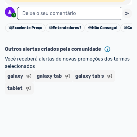
Deixe o seu comentário
0
🚀
Excelente Preço
🧐
Entendedores?
😢
Não Consegui
🤩
Cons
Cancelar
Outros alertas criados pela comunidade
Você receberá alertas de novas promoções dos termos 
selecionados
galaxy
galaxy tab
galaxy tab s
tablet