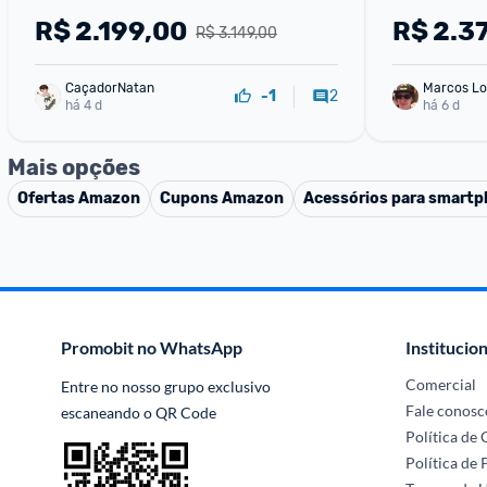
R$
2.199,00
R$
2.3
R$ 3.149,00
CaçadorNatan
Marcos Lo
2
-1
há 4 d
há 6 d
Mais opções
Ofertas
Amazon
Cupons
Amazon
Acessórios para smart
Promobit no WhatsApp
Institucion
Comercial
Entre no nosso grupo exclusivo 
Fale conosc
escaneando o QR Code
Política de
Política de 