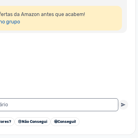
fertas da Amazon antes que acabem!

 no grupo
ário
ores?
😢
Não Consegui
🤩
Consegui!
Cancelar