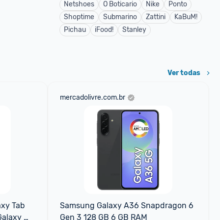
Netshoes
O Boticario
Nike
Ponto
Shoptime
Submarino
Zattini
KaBuM!
Pichau
iFood!
Stanley
Ver todas
mercadolivre.com.br
xy Tab 
Samsung Galaxy A36 Snapdragon 6 
alaxy 
Gen 3 128 GB 6 GB RAM