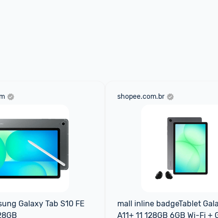
om
shopee.com.br
ung Galaxy Tab S10 FE 
mall inline badgeTablet Gala
28GB
A11+ 11 128GB 6GB Wi-Fi + G