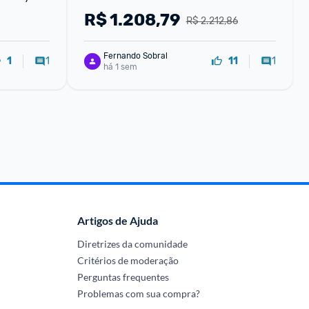
R$
1.208,79
R$ 2.212,86
Fernando Sobral
1
1
1
11
há 1 sem
Artigos de Ajuda
Diretrizes da comunidade
Critérios de moderação
Perguntas frequentes
Problemas com sua compra?