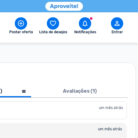
Postar oferta
Lista de desejos
Notificações
Entrar
1
)
Avaliações (
1
)
um mês atrás
um mês atrás