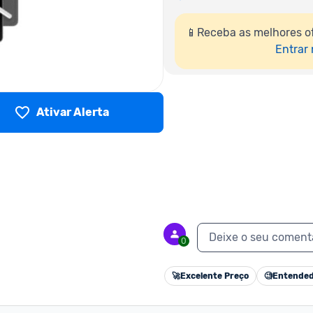
📱Receba as melhores o
Entrar
Ativar Alerta
Deixe o seu coment
0
🚀
Excelente Preço
🧐
Entended