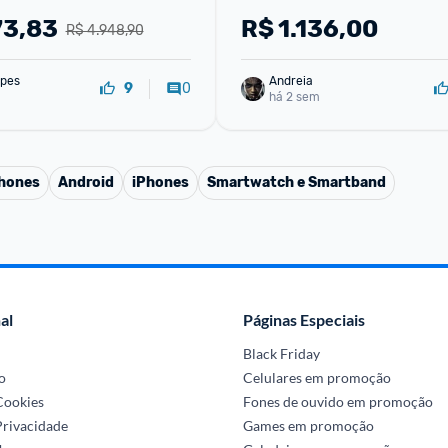
Buds Core Bluetooth e ANC 
73,83
R$
1.136,00
R$ 4.948,90
Samsung
pes
Andreia
0
9
há 2 sem
phones
Android
iPhones
Smartwatch e Smartband
al
Páginas Especiais
Black Friday
o
Celulares em promoção
 Cookies
Fones de ouvido em promoção
Privacidade
Games em promoção