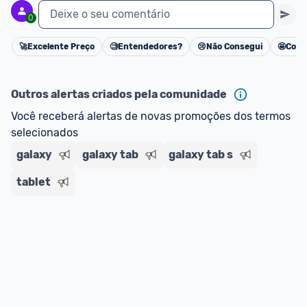
Deixe o seu comentário
0
🚀
Excelente Preço
🧐
Entendedores?
😢
Não Consegui
🤩
Cons
Cancelar
Outros alertas criados pela comunidade
Você receberá alertas de novas promoções dos termos 
selecionados
galaxy
galaxy tab
galaxy tab s
tablet