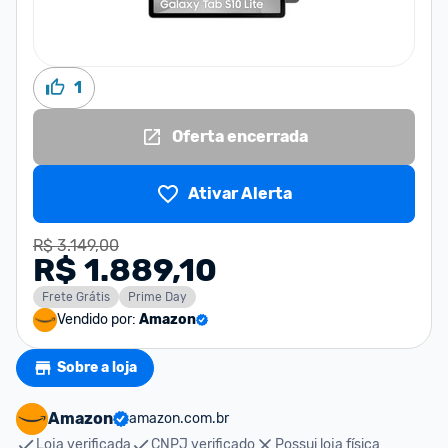
1
Oferta encerrada
Ativar Alerta
R$ 3.149,00
R$ 1.889,10
Frete Grátis
Prime Day
Vendido por:
Amazon
Sobre a loja
Amazon
amazon.com.br
Loja verificada
CNPJ verificado
Possui loja física