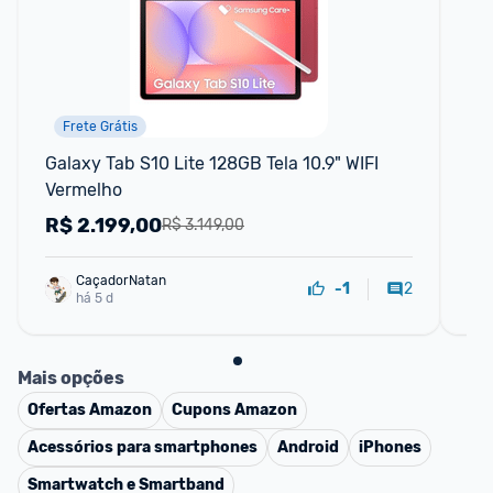
Frete Grátis
Galaxy Tab S10 Lite 128GB Tela 10.9" WIFI 
Ta
Vermelho
RA
R$
2.199,00
R
R$ 3.149,00
CaçadorNatan
2
-1
há 5 d
Mais opções
Ofertas
Amazon
Cupons
Amazon
Acessórios para smartphones
Android
iPhones
Smartwatch e Smartband