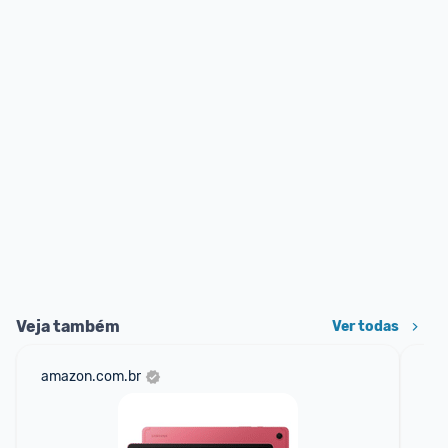
Veja também
Ver todas
amazon.com.br
ali