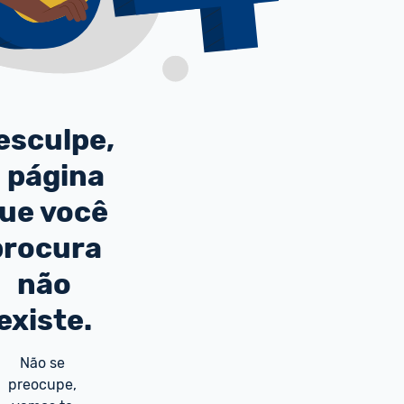
esculpe,
 página
ue você
procura
não
existe.
Não se 
preocupe, 