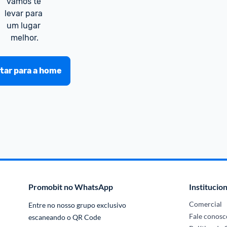
vamos te 
levar para 
um lugar 
melhor.
tar para a home
Promobit no WhatsApp
Institucion
Comercial
Entre no nosso grupo exclusivo 
Fale conosc
escaneando o QR Code