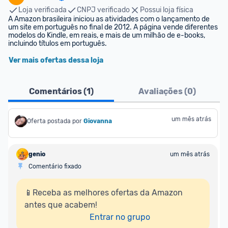
Loja verificada
CNPJ verificado
Possui loja física
A Amazon brasileira iniciou as atividades com o lançamento de 
um site em português no final de 2012. A página vende diferentes 
modelos do Kindle, em reais, e mais de um milhão de e-books, 
incluindo títulos em português.
Ver mais ofertas dessa loja
Comentários (
1
)
Avaliações (
0
)
um mês atrás
Oferta postada por
Giovanna
genio
um mês atrás
Comentário fixado
📱Receba as melhores ofertas da Amazon 
antes que acabem!

Entrar no grupo