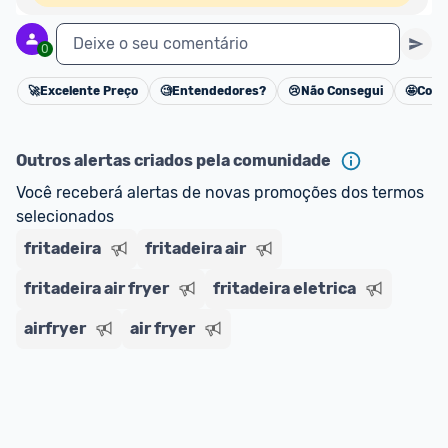
Deixe o seu comentário
0
🚀
Excelente Preço
🧐
Entendedores?
😢
Não Consegui
🤩
Cons
Cancelar
Outros alertas criados pela comunidade
Você receberá alertas de novas promoções dos termos 
selecionados
fritadeira
fritadeira air
fritadeira air fryer
fritadeira eletrica
airfryer
air fryer