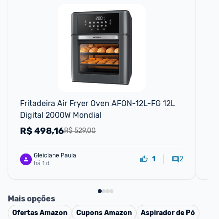
F
Fritadeira Air Fryer Oven AFON-12L-FG 12L 
Air
Digital 2000W Mondial
R$
498,16
R
R$ 529,00
Gleiciane Paula
2
1
há 1 d
Mais opções
Ofertas
Amazon
Cupons
Amazon
Aspirador de Pó