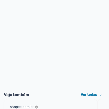
Veja também
Ver todas
shopee.com.br
am