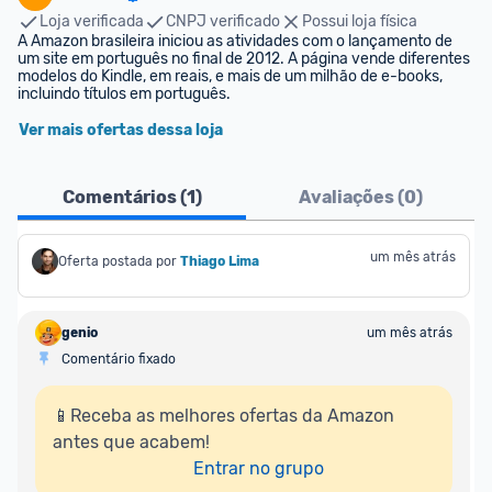
Loja verificada
CNPJ verificado
Possui loja física
A Amazon brasileira iniciou as atividades com o lançamento de 
um site em português no final de 2012. A página vende diferentes 
modelos do Kindle, em reais, e mais de um milhão de e-books, 
incluindo títulos em português.
Ver mais ofertas dessa loja
Comentários (
1
)
Avaliações (
0
)
um mês atrás
Oferta postada por
Thiago Lima
genio
um mês atrás
Comentário fixado
📱Receba as melhores ofertas da Amazon 
antes que acabem!

Entrar no grupo