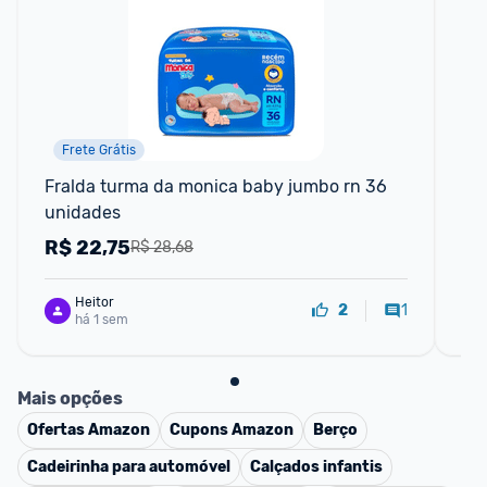
Frete Grátis
F
Fralda turma da monica baby jumbo rn 36 
Fr
unidades
un
R$
22,75
R
R$ 28,68
Heitor
1
2
há 1 sem
Mais opções
Ofertas
Amazon
Cupons
Amazon
Berço
Cadeirinha para automóvel
Calçados infantis