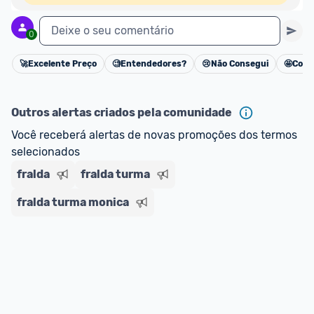
Deixe o seu comentário
0
🚀
Excelente Preço
🧐
Entendedores?
😢
Não Consegui
🤩
Cons
Cancelar
Outros alertas criados pela comunidade
Você receberá alertas de novas promoções dos termos 
selecionados
fralda
fralda turma
fralda turma monica