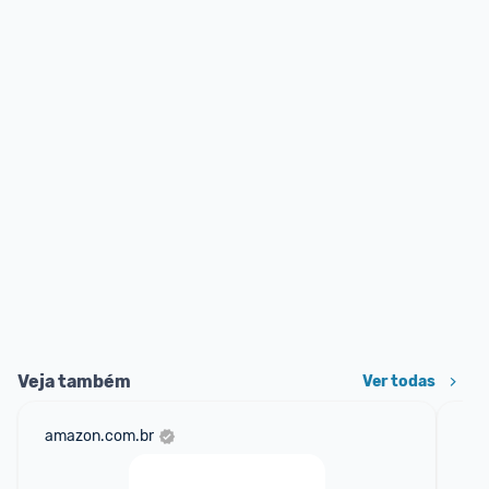
Veja também
Ver todas
amazon.com.br
sho