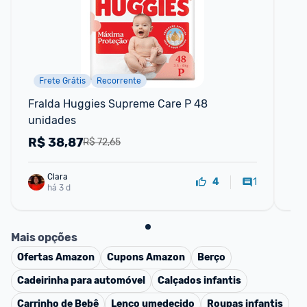
Frete Grátis
Recorrente
F
Fralda Huggies Supreme Care P 48 
Fr
unidades
un
R$
38,87
R
R$ 72,65
Clara
1
4
há 3 d
Mais opções
Ofertas
Amazon
Cupons
Amazon
Berço
Cadeirinha para automóvel
Calçados infantis
Carrinho de Bebê
Lenço umedecido
Roupas infantis