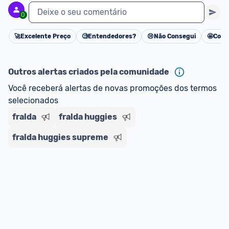
Deixe o seu comentário
0
🚀
Excelente Preço
🧐
Entendedores?
😢
Não Consegui
🤩
Cons
Cancelar
Outros alertas criados pela comunidade
Você receberá alertas de novas promoções dos termos 
selecionados
fralda
fralda huggies
fralda huggies supreme