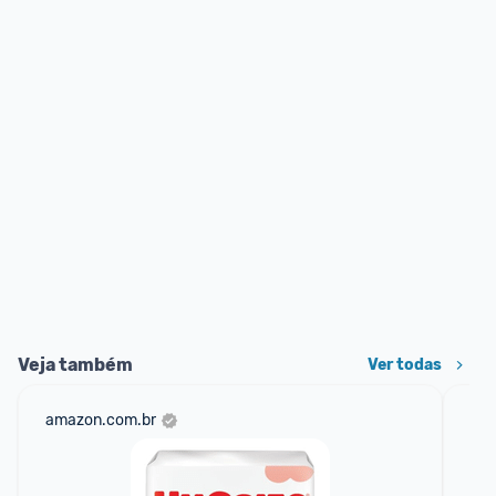
Veja também
Ver todas
amazon.com.br
sho