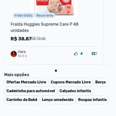
Frete Grátis
Recorrente
F
Fralda Huggies Supreme Care P 48 
Fr
unidades
un
R$
38,87
R
R$ 72,65
Clara
1
4
há 5 d
Mais opções
Ofertas
Mercado Livre
Cupons
Mercado Livre
Berço
Cadeirinha para automóvel
Calçados infantis
Carrinho de Bebê
Lenço umedecido
Roupas infantis