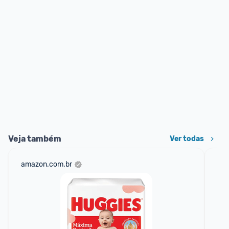
Veja também
Ver todas
amazon.com.br
sho