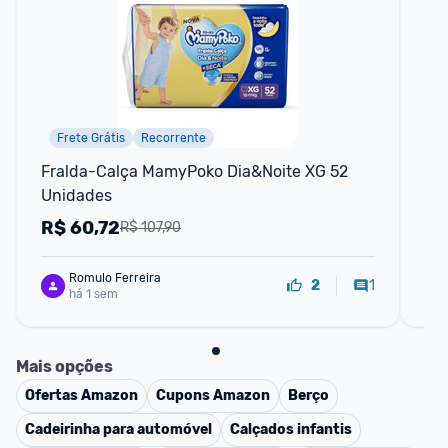
Frete Grátis
Recorrente
F
Fralda-Calça MamyPoko Dia&Noite XG 52 
Fr
Unidades
un
R$
60,72
R
R$ 107,90
Romulo Ferreira
1
2
há 1 sem
Mais opções
Ofertas
Amazon
Cupons
Amazon
Berço
Cadeirinha para automóvel
Calçados infantis