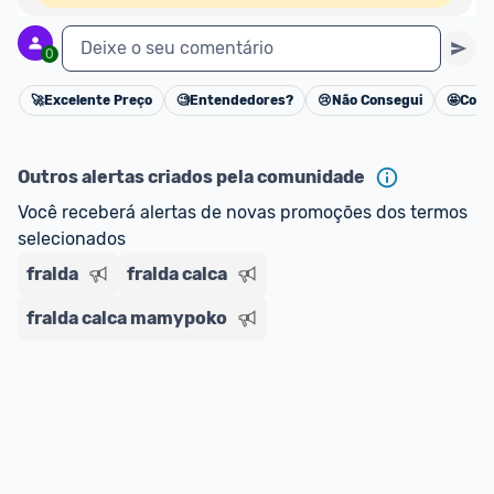
Deixe o seu comentário
0
🚀
Excelente Preço
🧐
Entendedores?
😢
Não Consegui
🤩
Cons
Cancelar
Outros alertas criados pela comunidade
Você receberá alertas de novas promoções dos termos 
selecionados
fralda
fralda calca
fralda calca mamypoko