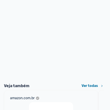
Veja também
Ver todas
amazon.com.br
sho