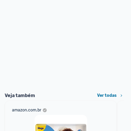
Veja também
Ver todas
amazon.com.br
sho