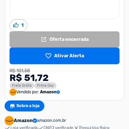
1
Oferta encerrada
Ativar Alerta
R$ 101,58
R$ 51,72
Frete Grátis
Prime Day
Vendido por:
Amazon
Sobre a loja
Amazon
amazon.com.br
Loja verificada
CNPJ verificado
Possui loja física