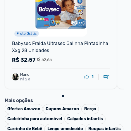
Frete Grátis
F
Babysec Fralda Ultrasec Galinha Pintadinha 
Fr
Xxg 28 Unidades
R$
32,57
R
R$ 52,65
Manu
1
1
há 2 d
Mais opções
Ofertas
Amazon
Cupons
Amazon
Berço
Cadeirinha para automóvel
Calçados infantis
Carrinho de Bebê
Lenço umedecido
Roupas infantis