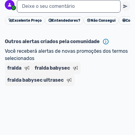
Deixe o seu comentário
0
🚀
Excelente Preço
🧐
Entendedores?
😢
Não Consegui
🤩
Cons
Cancelar
Outros alertas criados pela comunidade
Você receberá alertas de novas promoções dos termos 
selecionados
fralda
fralda babysec
fralda babysec ultrasec