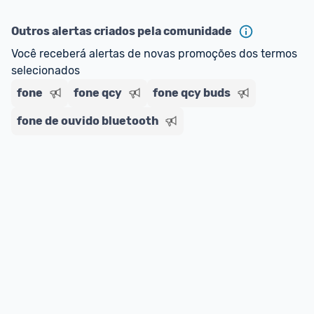
ou MercadoLíder Platinum.
Outros alertas criados pela comunidade
E lembre-se:
 você sempre pode contar ajuda da 
Você receberá alertas de novas promoções dos termos 
comunidade para tirar dúvidas ou acionar os 
selecionados
nossos Admins marcando 
@admin
 em um 
comentário ou através do 
Fale com o Promobit.
fone
fone qcy
fone qcy buds
fone de ouvido bluetooth