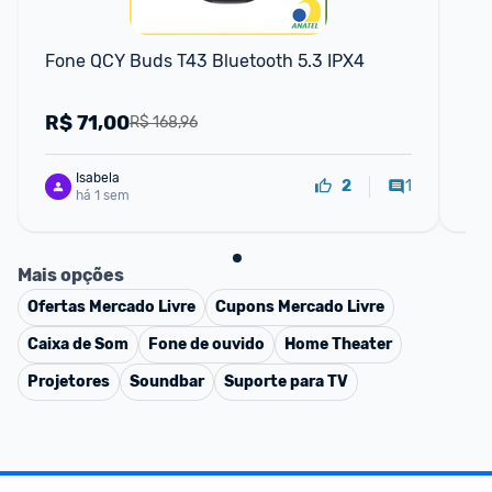
Fone QCY Buds T43 Bluetooth 5.3 IPX4
Fo
En
Sm
R$
71,00
R
R$ 168,96
Isabela
1
2
há 1 sem
Mais opções
Ofertas
Mercado Livre
Cupons
Mercado Livre
Caixa de Som
Fone de ouvido
Home Theater
Projetores
Soundbar
Suporte para TV