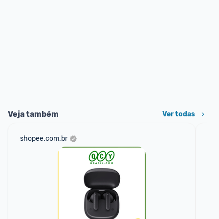
Veja também
Ver todas
shopee.com.br
mer