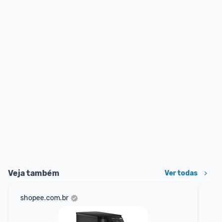
Veja também
Ver todas
shopee.com.br
am