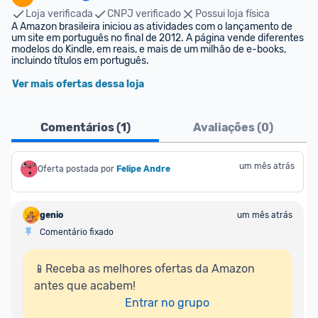
Loja verificada
CNPJ verificado
Possui loja física
A Amazon brasileira iniciou as atividades com o lançamento de 
um site em português no final de 2012. A página vende diferentes 
modelos do Kindle, em reais, e mais de um milhão de e-books, 
incluindo títulos em português.
Ver mais ofertas dessa loja
Comentários (
1
)
Avaliações (
0
)
um mês atrás
Oferta postada por
Felipe Andre
genio
um mês atrás
Comentário fixado
📱Receba as melhores ofertas da Amazon 
antes que acabem!

Entrar no grupo