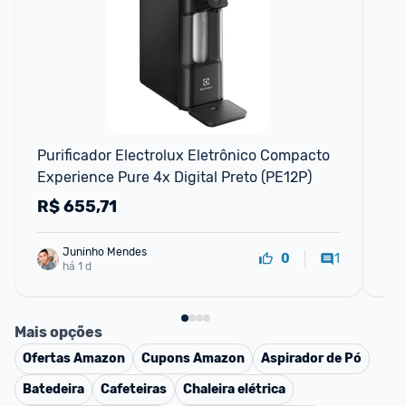
F
Purificador Electrolux Eletrônico Compacto 
Ele
Experience Pure 4x Digital Preto (PE12P)
Nat
Fil
R$
655,71
R
Juninho Mendes
1
0
há 1 d
Mais opções
Ofertas
Amazon
Cupons
Amazon
Aspirador de Pó
Batedeira
Cafeteiras
Chaleira elétrica