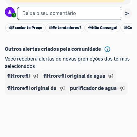
Deixe o seu comentário
0
🚀
Excelente Preço
🧐
Entendedores?
😢
Não Consegui
🤩
Cons
Cancelar
Outros alertas criados pela comunidade
Você receberá alertas de novas promoções dos termos 
selecionados
filtrorefil
filtrorefil original de agua
filtrorefil original de
purificador de agua