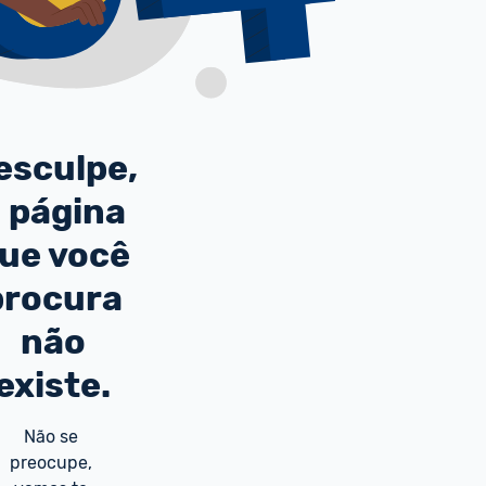
esculpe,
 página
ue você
procura
não
existe.
Não se 
preocupe, 