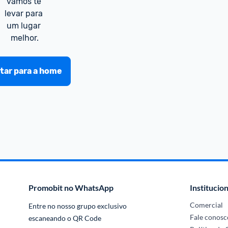
vamos te 
levar para 
um lugar 
melhor.
tar para a home
Promobit no WhatsApp
Institucion
Comercial
Entre no nosso grupo exclusivo 
Fale conosc
escaneando o QR Code