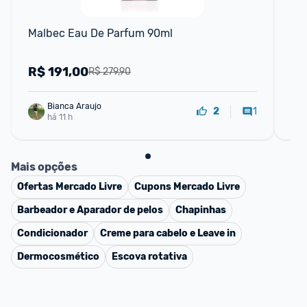
F
Malbec Eau De Parfum 90ml
Óle
Po
R$
191,00
R
R$ 279,90
Bianca Araujo
1
2
há 11 h
Mais opções
Ofertas
Mercado Livre
Cupons
Mercado Livre
Barbeador e Aparador de pelos
Chapinhas
Condicionador
Creme para cabelo e Leave in
Dermocosmético
Escova rotativa