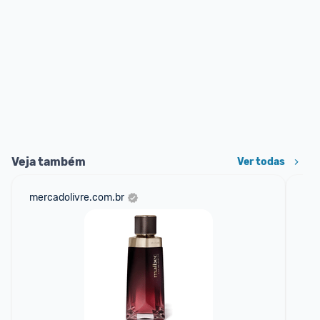
Veja também
Ver todas
mercadolivre.com.br
am