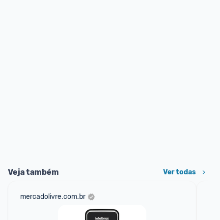
Veja também
Ver todas
mercadolivre.com.br
sho