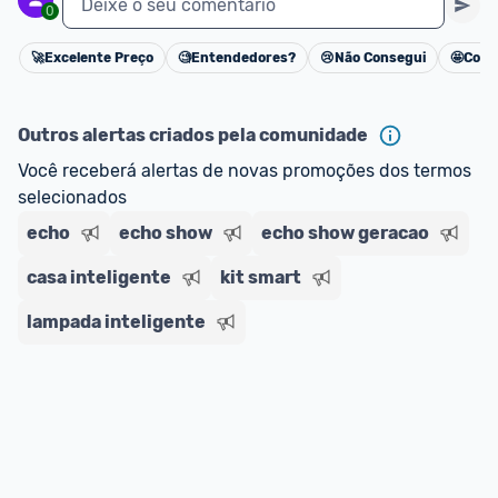
Deixe o seu comentário
0
🚀
Excelente Preço
🧐
Entendedores?
😢
Não Consegui
🤩
Cons
Cancelar
Outros alertas criados pela comunidade
Você receberá alertas de novas promoções dos termos 
selecionados
echo
echo show
echo show geracao
casa inteligente
kit smart
lampada inteligente