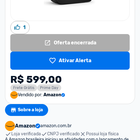
1
Oferta encerrada
Ativar Alerta
R$ 599,00
Frete Grátis
Prime Day
Vendido por:
Amazon
Sobre a loja
Amazon
amazon.com.br
Loja verificada
CNPJ verificado
Possui loja física
A Amazon brasileira iniciou as atividades com o lançamento de 