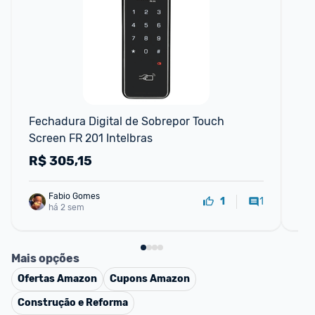
Fechadura Digital de Sobrepor Touch 
Sm
Screen FR 201 Intelbras
25
R$
305,15
R
Fabio Gomes
1
1
há 2 sem
Mais opções
Ofertas
Amazon
Cupons
Amazon
Construção e Reforma