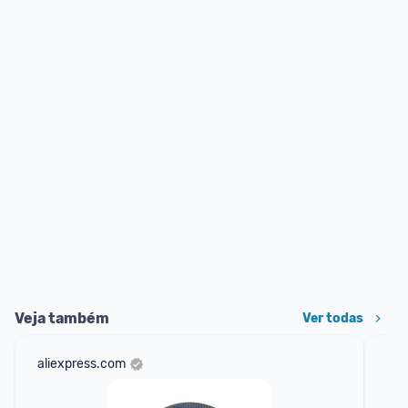
Veja também
Ver todas
aliexpress.com
mer