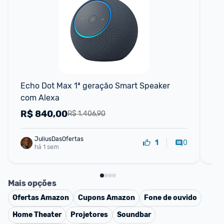
P
Echo Dot Max 1ª geração Smart Speaker 
Su
com Alexa
R$
840,00
R
R$ 1.406,90
JuliusDasOfertas
0
1
há 1 sem
Mais opções
Ofertas
Amazon
Cupons
Amazon
Fone de ouvido
Home Theater
Projetores
Soundbar