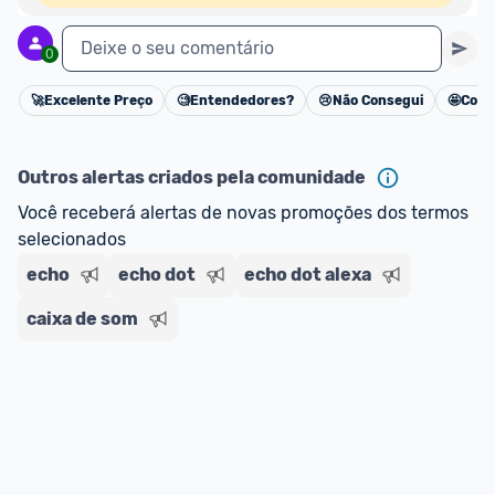
Deixe o seu comentário
0
🚀
Excelente Preço
🧐
Entendedores?
😢
Não Consegui
🤩
Cons
Cancelar
Outros alertas criados pela comunidade
Você receberá alertas de novas promoções dos termos 
selecionados
echo
echo dot
echo dot alexa
caixa de som