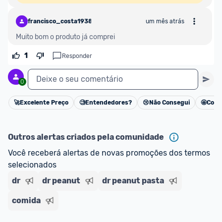
francisco_costa19387
um mês atrás
Muito bom o produto já comprei
1
Responder
Deixe o seu comentário
0
🚀
Excelente Preço
🧐
Entendedores?
😢
Não Consegui
🤩
Cons
Cancelar
Outros alertas criados pela comunidade
Você receberá alertas de novas promoções dos termos 
selecionados
dr
dr peanut
dr peanut pasta
comida