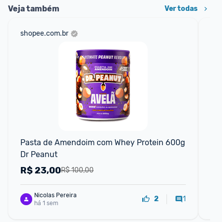
Veja também
Ver todas
shopee.com.br
net
Pasta de Amendoim com Whey Protein 600g 
Whe
Dr Peanut
Ch
R$
23,00
R
R$ 100,00
Nicolas Pereira
1
2
há 1 sem