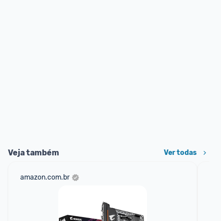
Veja também
Ver todas
amazon.com.br
mer