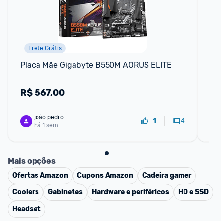
Frete Grátis
Placa Mãe Gigabyte B550M AORUS ELITE
Pl
Ga
R$
567,00
R
joão pedro
4
1
há 1 sem
Mais opções
Ofertas
Amazon
Cupons
Amazon
Cadeira gamer
Coolers
Gabinetes
Hardware e periféricos
HD e SSD
Headset