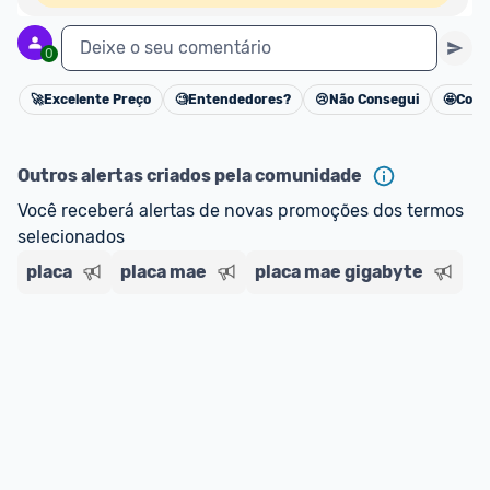
Deixe o seu comentário
0
🚀
Excelente Preço
🧐
Entendedores?
😢
Não Consegui
🤩
Cons
Cancelar
Outros alertas criados pela comunidade
Você receberá alertas de novas promoções dos termos 
selecionados
placa
placa mae
placa mae gigabyte