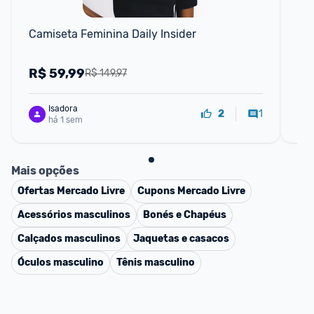
Camiseta Feminina Daily Insider
Dai
R$
59,99
R
R$ 149,97
Isadora
1
2
há 1 sem
Mais opções
Ofertas
Mercado Livre
Cupons
Mercado Livre
Acessórios masculinos
Bonés e Chapéus
Calçados masculinos
Jaquetas e casacos
Óculos masculino
Tênis masculino