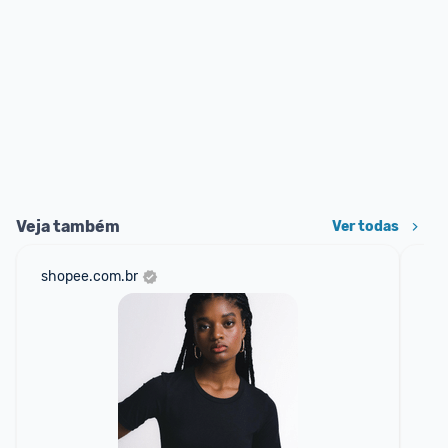
Veja também
Ver todas
shopee.com.br
mer