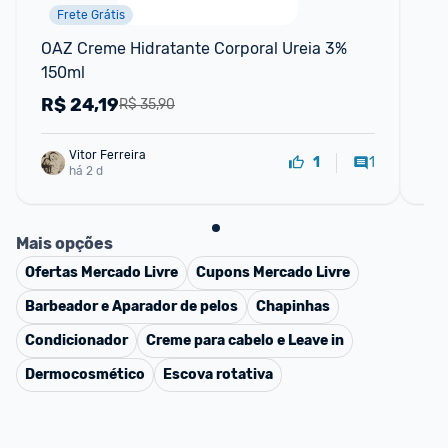
Frete Grátis
OAZ Creme Hidratante Corporal Ureia 3% 
Ref
150ml
Par
R$
24,19
R
R$ 35,90
Vitor Ferreira
1
1
há 2 d
Mais opções
Ofertas
Mercado Livre
Cupons
Mercado Livre
Barbeador e Aparador de pelos
Chapinhas
Condicionador
Creme para cabelo e Leave in
Dermocosmético
Escova rotativa