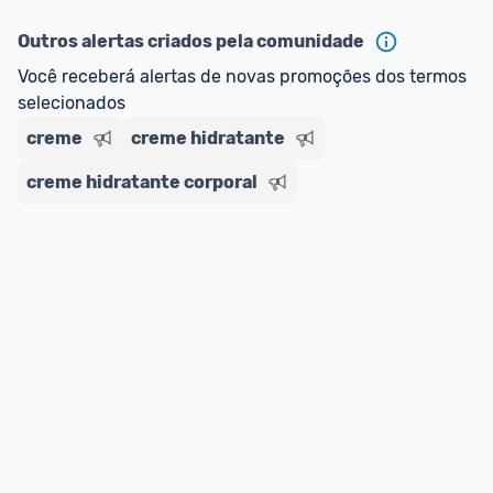
ou MercadoLíder Platinum.
Outros alertas criados pela comunidade
E lembre-se:
 você sempre pode contar ajuda da 
Você receberá alertas de novas promoções dos termos 
comunidade para tirar dúvidas ou acionar os 
selecionados
nossos Admins marcando 
@admin
 em um 
comentário ou através do 
Fale com o Promobit.
creme
creme hidratante
creme hidratante corporal