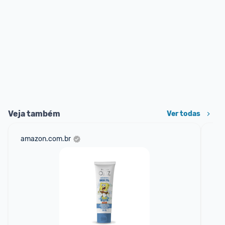
Veja também
Ver todas
amazon.com.br
mer