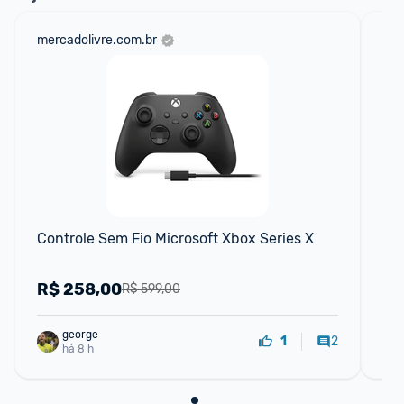
mercadolivre.com.br
am
F
Controle Sem Fio Microsoft Xbox Series X
Co
R$
258,00
R
R$ 599,00
george
2
1
há 8 h