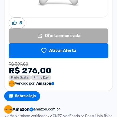
5
Oferta encerrada
Ativar Alerta
R$ 399,00
R$ 276,00
Frete Grátis
Prime Day
Vendido por:
Amazon
Sobre a loja
Amazon
amazon.com.br
Marketplace verificado
CNPJ verificado
Possui loja física