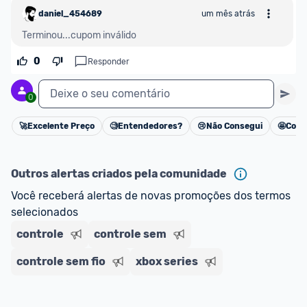
daniel_454689
um mês atrás
Terminou...cupom inválido
0
Responder
Deixe o seu comentário
0
🚀
Excelente Preço
🧐
Entendedores?
😢
Não Consegui
🤩
Cons
Cancelar
Outros alertas criados pela comunidade
Você receberá alertas de novas promoções dos termos 
selecionados
controle
controle sem
controle sem fio
xbox series