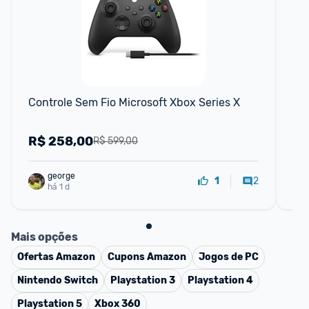
F
Controle Sem Fio Microsoft Xbox Series X
Co
R$
258,00
R
R$ 599,00
george
2
1
há 1 d
Mais opções
Ofertas
Amazon
Cupons
Amazon
Jogos de PC
Nintendo Switch
Playstation 3
Playstation 4
Playstation 5
Xbox 360