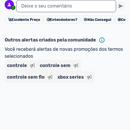
Deixe o seu comentário
0
🚀
Excelente Preço
🧐
Entendedores?
😢
Não Consegui
🤩
Cons
Cancelar
Outros alertas criados pela comunidade
Você receberá alertas de novas promoções dos termos 
selecionados
controle
controle sem
controle sem fio
xbox series