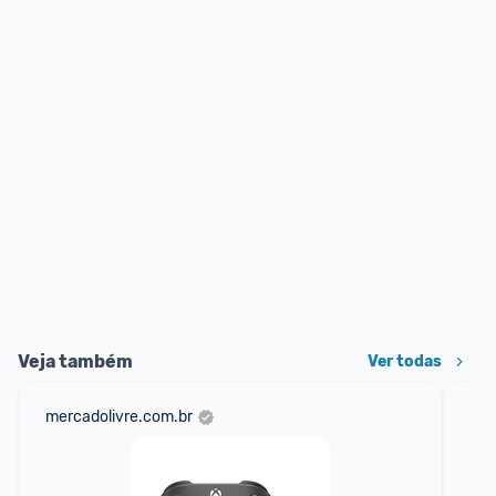
Veja também
Ver todas
mercadolivre.com.br
am