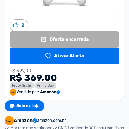
2
Oferta encerrada
Ativar Alerta
R$ 399,00
R$ 369,00
Frete Grátis
Prime Day
Vendido por:
Amazon
Sobre a loja
Amazon
amazon.com.br
Marketplace verificado
CNPJ verificado
Possui loja física